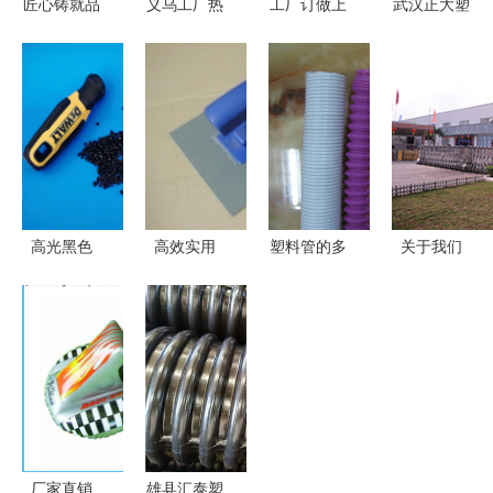
匠心铸就品
义乌工厂热
工厂订做上
武汉正大塑
质 台州市
卖 贝壳
下盖亚克力
胶制品 深
黄岩亿豪塑
PVC沙滩球
纸巾盒 定
耕行业，以
胶制品厂塑
与充气广告
制品质与设
品质铸就企
胶制品探访
球的商业价
计之美
业优势
值与定制优
势
高光黑色
高效实用
塑料管的多
关于我们
abs料 家电
开平市嘉盈
元世界 钢
深耕塑胶制
外壳抗冲
五金塑胶制
丝弹簧管与
品，塑造品
abs原料 东
品厂瓷砖
PVC伸缩管
质未来
晟塑胶制品
胶/硅藻泥
的独特优势
一手货源
刮板解析
厂家直销
雄县汇泰塑