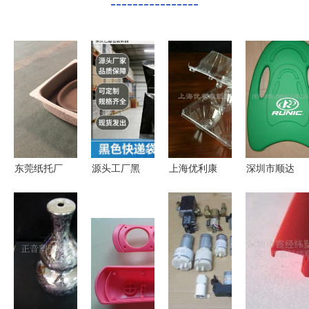
----------------
东莞纸托厂
源头工厂黑
上海优利康
深圳市顺达
环保纸托包
色快递袋热
塑胶制品
鑫塑胶包装
装厂家定制
销中 加厚
专业塑胶制
制品 丝印
批发纸浆模
抗撕防水，
品的品质之
产品列表
塑包装制品
多规格现货
选
批发，助您
降本增效