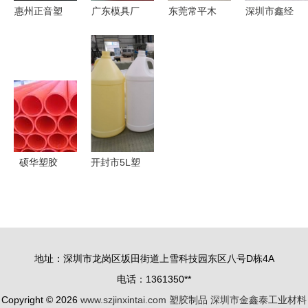
惠州正音塑
广东模具厂
东莞常平木
深圳市鑫经
胶制品 电
家专注蓝牙
仑丽地电子
纬塑胶制品
镀加工与塑
音响模具开
塑胶制品厂
公司 专业
胶制品产品
发 注塑加
隔膜泵产品
包装制品解
列表
工喷油丝印
列表
决方案供应
定制处理
商
硕华塑胶
开封市5L塑
晋中MPP电
料桶与塑胶
力管专业生
制品的市场
产厂家，品
现状与发展
质保障安全
趋势
地址：深圳市龙岗区坂田街道上雪科技园东区八号D栋4A
高效
电话：1361350**
Copyright © 2026
www.szjinxintai.com
塑胶制品
深圳市金鑫泰工业材料