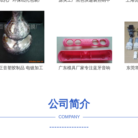
纸托厂环保纸托包装厂
源头工厂黑色快递袋热销中
上海优
制批发纸浆模塑包装制
加厚抗撕防水，多规格现货
品
批发，助您降本增效
正音塑胶制品 电镀加工
广东模具厂家专注蓝牙音响
东莞
与塑胶制品产品列表
模具开发 注塑加工喷油丝印
制
定制处理
公司简介
COMPANY
----------------