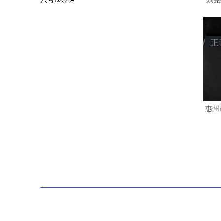
八号D栋4A
东莞
家定
惠州