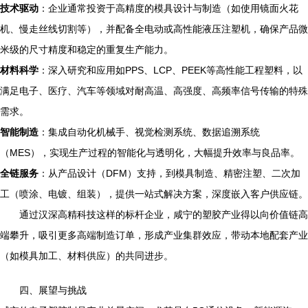
技术驱动
：企业通常投资于高精度的模具设计与制造（如使用镜面火花
机、慢走丝线切割等），并配备全电动或高性能液压注塑机，确保产品微
米级的尺寸精度和稳定的重复生产能力。
材料科学
：深入研究和应用如PPS、LCP、PEEK等高性能工程塑料，以
满足电子、医疗、汽车等领域对耐高温、高强度、高频率信号传输的特殊
需求。
智能制造
：集成自动化机械手、视觉检测系统、数据追溯系统
（MES），实现生产过程的智能化与透明化，大幅提升效率与良品率。
全链服务
：从产品设计（DFM）支持，到模具制造、精密注塑、二次加
工（喷涂、电镀、组装），提供一站式解决方案，深度嵌入客户供应链。
通过汉深高精科技这样的标杆企业，咸宁的塑胶产业得以向价值链高
端攀升，吸引更多高端制造订单，形成产业集群效应，带动本地配套产业
（如模具加工、材料供应）的共同进步。
四、展望与挑战