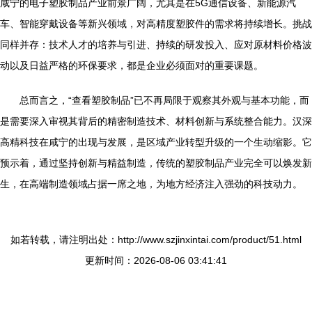
咸宁的电子塑胶制品产业前景广阔，尤其是在5G通信设备、新能源汽
车、智能穿戴设备等新兴领域，对高精度塑胶件的需求将持续增长。挑战
同样并存：技术人才的培养与引进、持续的研发投入、应对原材料价格波
动以及日益严格的环保要求，都是企业必须面对的重要课题。
总而言之，“查看塑胶制品”已不再局限于观察其外观与基本功能，而
是需要深入审视其背后的精密制造技术、材料创新与系统整合能力。汉深
高精科技在咸宁的出现与发展，是区域产业转型升级的一个生动缩影。它
预示着，通过坚持创新与精益制造，传统的塑胶制品产业完全可以焕发新
生，在高端制造领域占据一席之地，为地方经济注入强劲的科技动力。
如若转载，请注明出处：http://www.szjinxintai.com/product/51.html
更新时间：2026-08-06 03:41:41