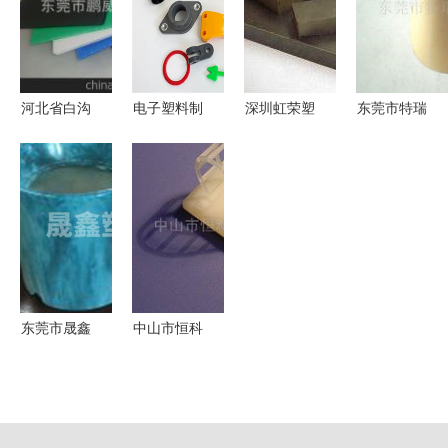
制品产品名
制品产品一
解决方案
录
览
河北省白沟
电子塑料制
深圳虹荣塑
东莞市特瑞
镇箱包厂专
品注塑加工
胶材料制品
五金塑胶制
用蜂巢板
与尼龙加工
多元化工程
品有限公司
2-7mm厚
件的应用优
塑料与塑胶
专注包装制
衬板与塑料
势
制品产品列
品的精密制
PP空心隔
表
造专家
板的全面解
析
东莞市晟鑫
中山市恒科
塑胶五金制
塑胶产品有
品动态 塑
限公司 卓
胶制品的创
越的绝缘材